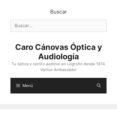
Saltar
al
Buscar
contenido
Buscar:
Caro Cánovas Óptica y
Audiología
Tu óptica y centro auditivo en Logroño desde 1974.
Varilux Ambassador
Menú