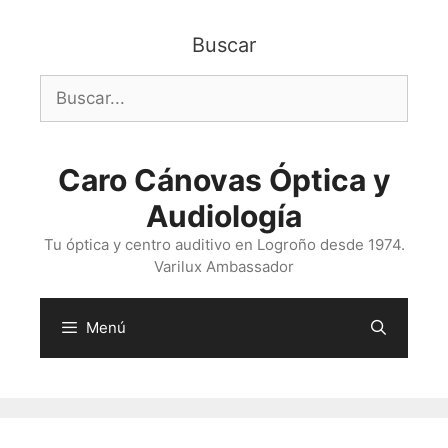
Saltar
al
Buscar
contenido
Buscar:
Caro Cánovas Óptica y
Audiología
Tu óptica y centro auditivo en Logroño desde 1974.
Varilux Ambassador
Menú