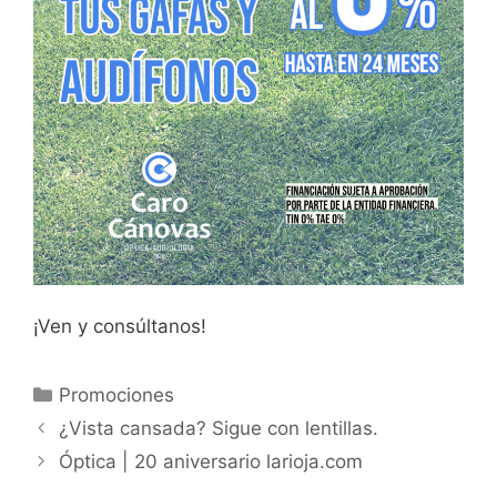
¡Ven y consúltanos!
Categorías
Promociones
Navegación
¿Vista cansada? Sigue con lentillas.
de
Óptica | 20 aniversario larioja.com
entradas