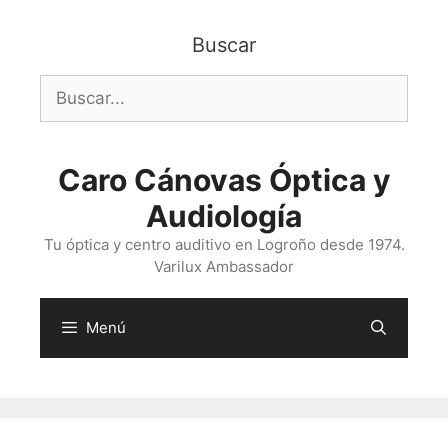
Saltar
al
Buscar
contenido
Buscar:
Caro Cánovas Óptica y
Audiología
Tu óptica y centro auditivo en Logroño desde 1974.
Varilux Ambassador
Menú