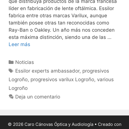
que distribuya productos de la marca francesa
líder en fabricación de lente oftálmica. Essilor
fabrica entre otras marcas Varilux, aunque
también posee otras tan reconocidas como
Ray-Ban o Oakley. Un año más nos conceden
esta máxima distinción, siendo una de las …
Leer más
Categorías
Noticias
Etiquetas
Essilor experts ambassador
,
progresivos
Logroño
,
progresivos varilux Logroño
,
various
Logroño
Deja un comentario
© 2026 Caro Cánovas Óptica y Audiología
• Creado con