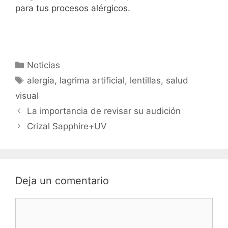
para tus procesos alérgicos.
Categorías
Noticias
Etiquetas
alergia
,
lagrima artificial
,
lentillas
,
salud
visual
Navegación
La importancia de revisar su audición
de
Crizal Sapphire+UV
entradas
Deja un comentario
Comentario