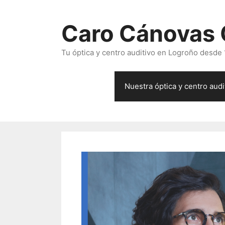
Saltar
al
Caro Cánovas Ó
contenido
Tu óptica y centro auditivo en Logroño desde
Nuestra óptica y centro audi